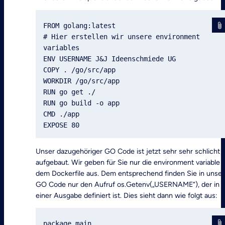
FROM golang:latest

# Hier erstellen wir unsere environment 
variables

ENV USERNAME J&J Ideenschmiede UG

COPY . /go/src/app

WORKDIR /go/src/app

RUN go get ./

RUN go build -o app

CMD ./app

EXPOSE 80
Unser dazugehöriger GO Code ist jetzt sehr sehr schlicht
aufgebaut. Wir geben für Sie nur die environment variable 
dem Dockerfile aus. Dem entsprechend finden Sie in unse
GO Code nur den Aufruf os.Getenv(„USERNAME“), der in
einer Ausgabe definiert ist. Dies sieht dann wie folgt aus:
package main
