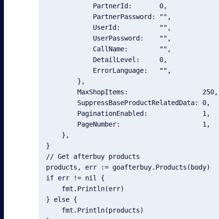
            PartnerId:       0,

            PartnerPassword: "",

            UserId:          "",

            UserPassword:    "",

            CallName:        "",

            DetailLevel:     0,

            ErrorLanguage:   "",

        },

        MaxShopItems:                   250,

        SuppressBaseProductRelatedData: 0,

        PaginationEnabled:              1,

        PageNumber:                     1,

    },

}

// Get afterbuy products

products, err := goafterbuy.Products(body)

if err != nil {

    fmt.Println(err)

} else {

    fmt.Println(products)
